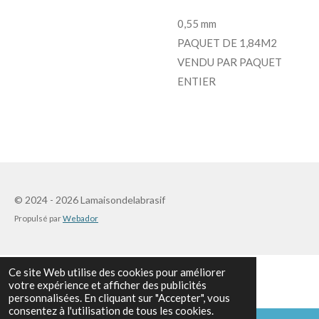
0,55 mm
PAQUET DE 1,84M2
VENDU PAR PAQUET
ENTIER
© 2024 - 2026 Lamaisondelabrasif
Propulsé par
Webador
Ce site Web utilise des cookies pour améliorer
votre expérience et afficher des publicités
personnalisées. En cliquant sur "Accepter", vous
consentez à l'utilisation de tous les cookies.